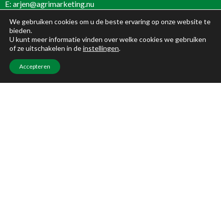
E:
arjen@agrimarketing.nu
We gebruiken cookies om u de beste ervaring op onze website te
bieden.
U kunt meer informatie vinden over welke cookies we gebruiken
Stel uw marketingvraag
of ze uitschakelen in de
instellingen
.
Accepteren
Ik wil contact opnemen met:
Arjen Dijkstra
Vraag of opmerking
*
Voornaam
*