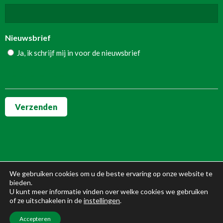
Nieuwsbrief
Ja, ik schrijf mij in voor de nieuwsbrief
Sectie-einde
Verzenden
We gebruiken cookies om u de beste ervaring op onze website te
bieden.
U kunt meer informatie vinden over welke cookies we gebruiken
of ze uitschakelen in de
instellingen
.
Copyright | All Rights Reserved |
arjen@agrimarketing.nu
Accepteren