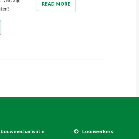
READ MORE
iten?
READ MO
dbouwmechanisatie
Loonwerkers