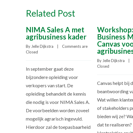
Related Post
NIMA Sales A met
Workshop:
agribusiness kader
Business 
Canvas vo
By 
Jelle Dijkstra
    |    
Comments are 
agribusine
Closed
By 
Jelle Dijkstra
    |   
Closed
In september gaat deze
bijzondere opleiding voor
Canvas helpt bij 
verkopers van start. De
beantwoording va
opleiding behandelt de kennis
Wat willen klante
die nodig is voor NIMA Sales A.
of stakeholders p
De voorbeelden worden zoveel
bieden wij ze? Wa
mogelijk agrarisch ingevuld.
dat te realiseren?
Hierdoor zal de toepasbaarheid
klantrelaties erui