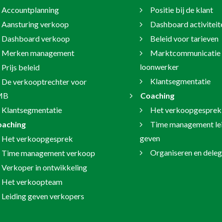
Accountplanning
Positie bij de klant
Aansturing verkoop
Dashboard activiteit
Dashboard verkoop
Beleid voor tarieven
Merken management
Marktcommunicatie 
loonwerker
Prijs beleid
Klantsegmentatie
De verkooptrechter voor
MB
Coaching
Klantsegmentatie
Het verkoopgesprek
oaching
Time management le
geven
Het verkoopgesprek
Organiseren en dele
Time management verkoop
Verkoper in ontwikkeling
Het verkoopteam
Leiding geven verkopers