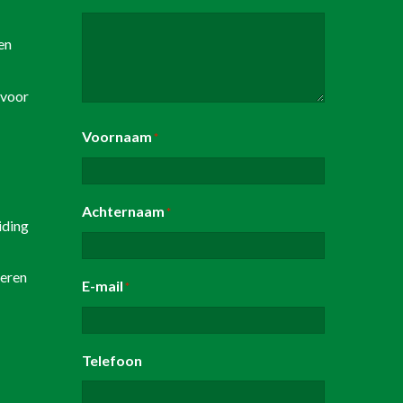
en
voor
Voornaam
*
Achternaam
*
iding
geren
E-mail
*
Telefoon