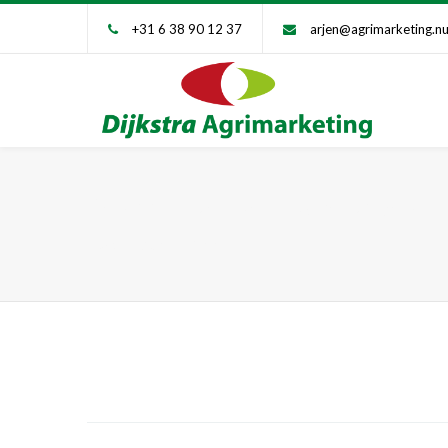
+31 6 38 90 12 37
arjen@agrimarketing.n
Persoonlijke training verkopers in
Agribusiness