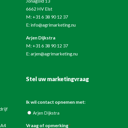
Jonagold 13
6662 HV Elst
M:
+31 6 38 90 12 37
E:
info@agrimarketing.nu
Arjen Dijkstra
M:
+31 6 38 90 12 37
E:
arjen@agrimarketing.nu
Stel uw marketingvraag
Ik wil contact opnemen met:
rijf
Arjen Dijkstra
Vraag of opmerking
 A4
*