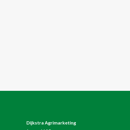
hortibusiness ligt
RE
READ MORE
Dijkstra Agrimarketing