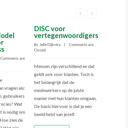
DISC voor
Worksh
Model
vertegenwoordigers
commer
or
stuurwi
By 
Jelle Dijkstra
    |    
Comments are 
ss
agribus
Closed
 
Comments are 
By 
Jelle Dijkstr
Closed
Mensen zijn verschillend en dat
geldt ook voor klanten. Toch is
de
De commercië
het belangrijk dat de
n vragen als:
een bedrijf 
medewerkers op de juiste
n, gebruikers
elkaar te zij
manier met hun klanten omgaan.
recies? Wat
klinkt logisc
De basis hiervoor is dat je een
t is nodig om
praktijk zien
beeld hebt van jezelf.
 Hoe zien de
het geval is. 
t? Wat zijn
worden vaak 