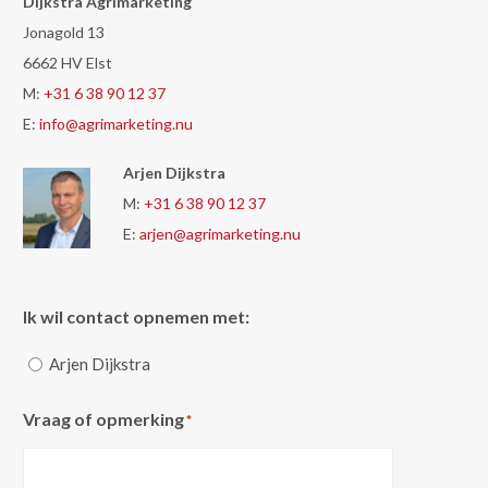
Dijkstra Agrimarketing
Jonagold 13
6662 HV Elst
M:
+31 6 38 90 12 37
E:
info@agrimarketing.nu
Arjen Dijkstra
M:
+31 6 38 90 12 37
E:
arjen@agrimarketing.nu
Ik wil contact opnemen met:
Arjen Dijkstra
Vraag of opmerking
*