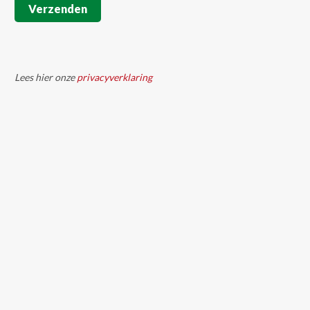
Verzenden
op Het
Workshop: Van
Lees hier onze
privacyverklaring
cieel
leads naar deals
el voor
By 
Jelle Dijkstra
    |    
Comments are 
iness
Closed
a
    |    
Comments are 
Dijkstra Agrimarketing
organiseert in samenwerking
le activiteiten in
met ReMarkAble de workshop
dienen goed op
‘Van leads naar deals’, met de
n afgestemd. Dat
onderwerpen: Leer verkoop en
h maar in de
marketing slim organiseren!
 we zelden dat dit
Arjen Dijkstra De focus in veel
De activiteiten
bedrijven in de agri &
via een heel